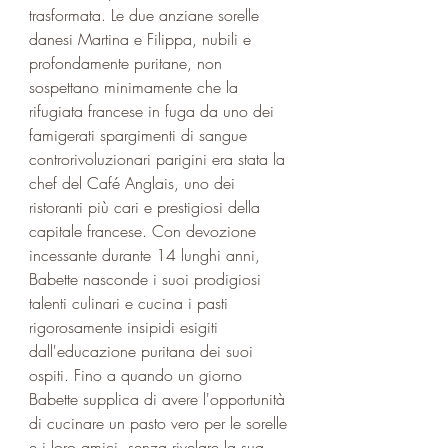
trasformata. Le due anziane sorelle 
danesi Martina e Filippa, nubili e 
profondamente puritane, non 
sospettano minimamente che la 
rifugiata francese in fuga da uno dei 
famigerati spargimenti di sangue 
controrivoluzionari parigini era stata la 
chef del Café Anglais, uno dei 
ristoranti più cari e prestigiosi della 
capitale francese. Con devozione 
incessante durante 14 lunghi anni, 
Babette nasconde i suoi prodigiosi 
talenti culinari e cucina i pasti 
rigorosamente insipidi esigiti 
dall'educazione puritana dei suoi 
ospiti. Fino a quando un giorno 
Babette supplica di avere l'opportunità 
di cucinare un pasto vero per le sorelle 
e i loro amici, senza rivelare la sua 