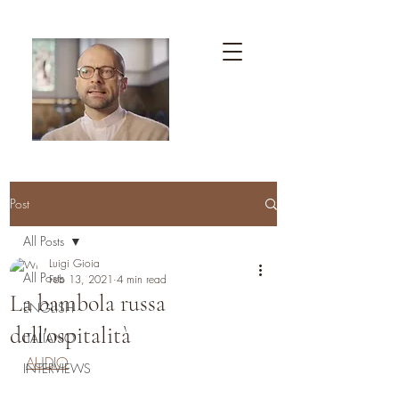
Post
All Posts
Luigi Gioia
All Posts
Feb 13, 2021
4 min read
La bambola russa
ENGLISH
dell'ospitalità
ITALIANO
AUDIO
INTERVIEWS