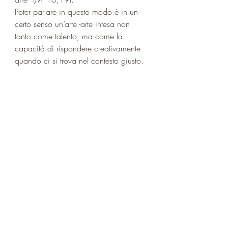
Poter parlare in questo modo è in un 
certo senso un’arte -arte intesa non 
tanto come talento, ma come la 
capacità di rispondere creativamente 
quando ci si trova nel contesto giusto. 
Questo, penso, è quanto intende dire  
Babette quando, dopo aver speso tutti 
i suoi risparmi per il pasto, afferma 
che “un artista non è mai povero”. 
Attraverso questa frase riconosce due 
cose.
La prima è che se non fosse stata 
accolta, accettata e amata dalle 
sorelle pietiste non sarebbe stata in 
grado di ricambiare la loro liberalità 
con la stessa libertà – e che questa 
libertà è la ricchezza più grande. La 
seconda è che non c'è ricompensa 