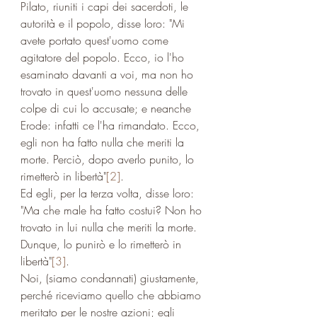
Pilato, riuniti i capi dei sacerdoti, le 
autorità e il popolo, disse loro: "Mi 
avete portato quest'uomo come 
agitatore del popolo. Ecco, io l'ho 
esaminato davanti a voi, ma non ho 
trovato in quest'uomo nessuna delle 
colpe di cui lo accusate; e neanche 
Erode: infatti ce l'ha rimandato. Ecco, 
egli non ha fatto nulla che meriti la 
morte. Perciò, dopo averlo punito, lo 
rimetterò in libertà"
[2]
.
Ed egli, per la terza volta, disse loro: 
"Ma che male ha fatto costui? Non ho 
trovato in lui nulla che meriti la morte. 
Dunque, lo punirò e lo rimetterò in 
libertà"
[3]
.
Noi, (siamo condannati) giustamente, 
perché riceviamo quello che abbiamo 
meritato per le nostre azioni; egli 