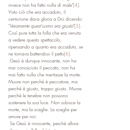
invece non ha fatto nulla di male"
[4]
.
Visto ciò che era accaduto, il 
centurione dava gloria a Dio dicendo: 
"
Veramente quest'uomo era giusto
"
[5]
. 
Così pure tutta la folla che era venuta 
a vedere questo spettacolo, 
ripensando a quanto era accaduto, se 
ne tornava battendosi il petto
[6]
. 
 Gesù è dunque innocente, non ha 
mai conosciuto il peccato, non ha 
mai fatto nulla che meritasse la morte.  
Muore non perché è peccatore, ma 
perché è giusto, troppo giusto. Muore 
perché le tenebre non possono 
sostenere la sua luce. Non subisce la 
morte, ma la sceglie. La sceglie per 
amore per noi.
 Se Gesù è innocente, perché allora 