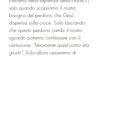
Entriamo nella sapienza della croce
[4]
solo quando scopriamo il nostro 
bisogno del perdono che Gesù 
dispensa sulla croce. Solo lasciando 
che questo perdono cambi il nostro 
sguardo potremo confessare con il 
centurione: 
"Veramente quest'uomo era 
giusto". 
Solo allora cesseremo di 
essere nemici della croce
[5]
, per 
accettare di portarla non presumendo 
di noi stessi come Pietro, non 
subendola come Simone, ma 
ricevendola dalle mani del Padre, 
come dono
, insieme a Cristo, per 
Cristo, in Cristo. A lui la gloria, 
insieme al Padre e allo Spirito Santo 
nei secoli dei secoli
[1]
 At 2,36s