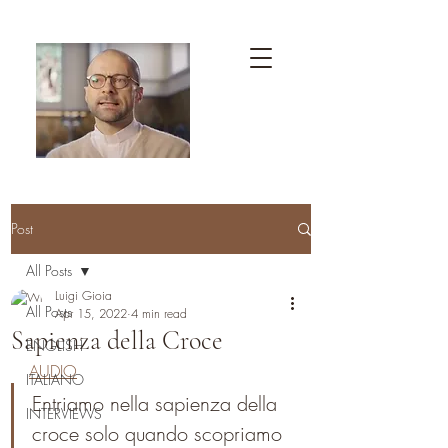
Post
All Posts
Luigi Gioia
All Posts
Apr 15, 2022
4 min read
Sapienza della Croce
ENGLISH
AUDIO
ITALIANO
Entriamo nella sapienza della 
INTERVIEWS
croce solo quando scopriamo 