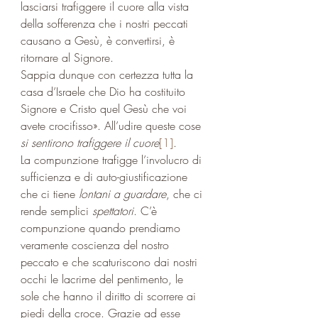
lasciarsi trafiggere il cuore alla vista 
della sofferenza che i nostri peccati 
causano a Gesù, è convertirsi, è 
ritornare al Signore. 
Sappia dunque con certezza tutta la 
casa d’Israele che Dio ha costituito 
Signore e Cristo quel Gesù che voi 
avete crocifisso». All’udire queste cose 
si sentirono trafiggere il cuore
[1]
.
La compunzione trafigge l’involucro di 
sufficienza e di auto-giustificazione 
che ci tiene 
lontani a guardare
, che ci 
rende semplici 
spettatori
. C’è 
compunzione quando prendiamo 
veramente coscienza del nostro 
peccato e che scaturiscono dai nostri 
occhi le lacrime del pentimento, le 
sole che hanno il diritto di scorrere ai 
piedi della croce. Grazie ad esse 