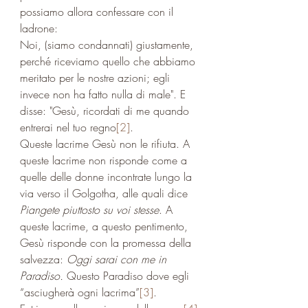
possiamo allora confessare con il 
ladrone: 
Noi, (siamo condannati) giustamente, 
perché riceviamo quello che abbiamo 
meritato per le nostre azioni; egli 
invece non ha fatto nulla di male". E 
disse: "Gesù, ricordati di me quando 
entrerai nel tuo regno
[2]
.
Queste lacrime Gesù non le rifiuta. A 
queste lacrime non risponde come a 
quelle delle donne incontrate lungo la 
via verso il Golgotha, alle quali dice 
Piangete piuttosto su voi stesse
. A 
queste lacrime, a questo pentimento, 
Gesù risponde con la promessa della 
salvezza: 
Oggi sarai con me in 
Paradiso.
 Questo Paradiso dove egli 
“asciugherà ogni lacrima”
[3]
.