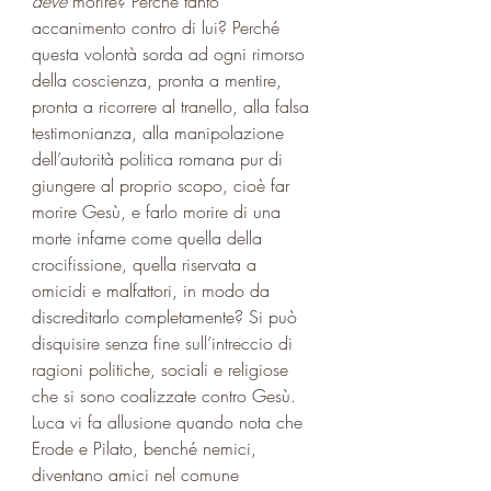
deve 
morire? Perché tanto 
accanimento contro di lui? Perché 
questa volontà sorda ad ogni rimorso 
della coscienza, pronta a mentire, 
pronta a ricorrere al tranello, alla falsa 
testimonianza, alla manipolazione 
dell’autorità politica romana pur di 
giungere al proprio scopo, cioè far 
morire Gesù, e farlo morire di una 
morte infame come quella della 
crocifissione, quella riservata a 
omicidi e malfattori, in modo da 
discreditarlo completamente? Si può 
disquisire senza fine sull’intreccio di 
ragioni politiche, sociali e religiose 
che si sono coalizzate contro Gesù. 
Luca vi fa allusione quando nota che 
Erode e Pilato, benché nemici, 
diventano amici nel comune 