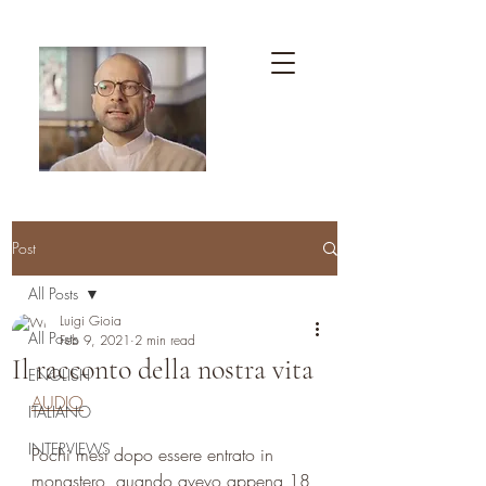
Post
All Posts
Luigi Gioia
All Posts
Feb 9, 2021
2 min read
Il racconto della nostra vita
ENGLISH
AUDIO
ITALIANO
INTERVIEWS
Pochi mesi dopo essere entrato in 
monastero, quando avevo appena 18 