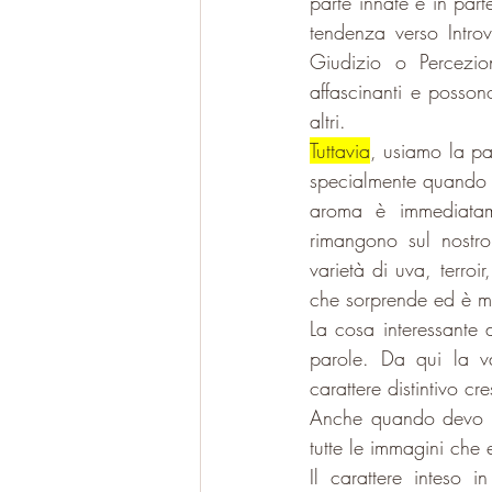
parte innate e in part
tendenza verso 
Intro
Giudizio o Percezio
affascinanti e possono
altri.
Tuttavia
, usiamo la pa
specialmente quando i
aroma è immediatame
rimangono sul nostr
varietà di uva, terroi
che sorprende ed è m
La cosa interessante 
parole. Da qui la va
carattere distintivo c
Anche quando devo ras
tutte le immagini che 
Il carattere inteso