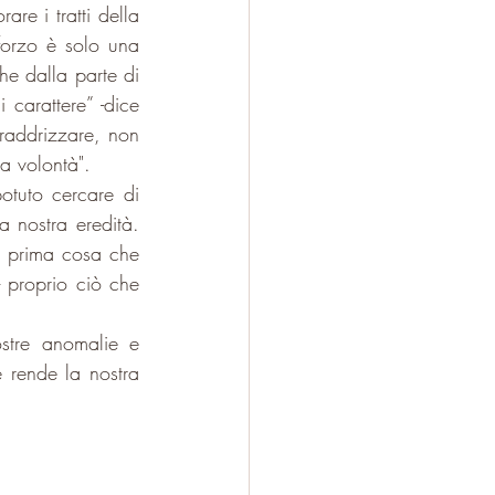
re i tratti della 
forzo è solo una 
he dalla parte di 
carattere” -dice 
raddrizzare, non 
a volontà".
otuto cercare di 
a nostra eredità. 
 prima cosa che 
- proprio ciò che 
stre anomalie e 
e rende la nostra 