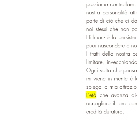
possiamo controllare. 
nostra personalità at
parte di ciò che ci dà
noi stessi che non po
Hillman- è la persiste
puoi nascondere e no
I tratti della nostra
limitare, invecchiando
Ogni volta che penso
mi viene in mente è la
spiega la mia attrazi
L'età
 che avanza dive
accogliere il loro con
eredità duratura. 