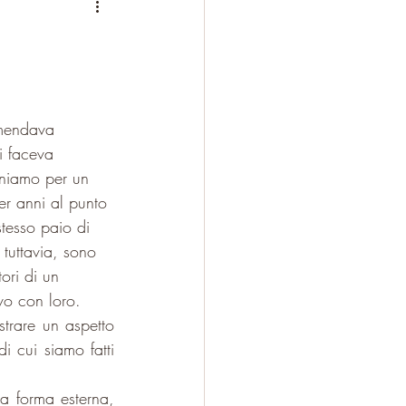
mmendava 
i faceva 
iniamo per un 
r anni al punto 
stesso paio di 
 tuttavia, sono 
tori di un 
vo con loro.
trare un aspetto 
i cui siamo fatti 
a forma esterna, 