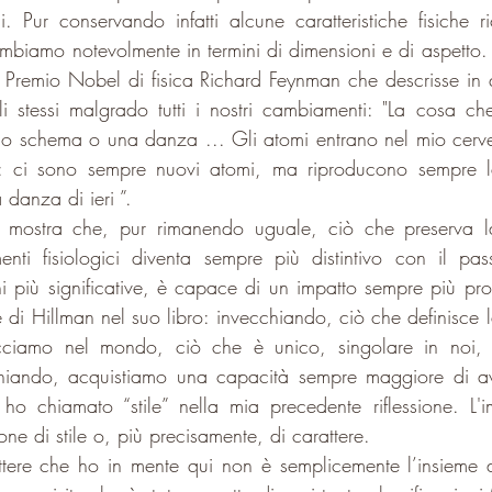
 Pur conservando infatti alcune caratteristiche fisiche ric
ambiamo notevolmente in termini di dimensioni e di aspetto.
el Premio Nobel di fisica Richard Feynman che descrisse in
i stessi malgrado tutti i nostri cambiamenti: "La cosa c
uno schema o una danza ... Gli atomi entrano nel mio cerve
 ci sono sempre nuovi atomi, ma riproducono sempre la
danza di ieri ”.
i mostra che, pur rimanendo uguale, ciò che preserva la 
enti fisiologici diventa sempre più distintivo con il pas
i più significative, è capace di un impatto sempre più pr
 di Hillman nel suo libro: invecchiando, ciò che definisce la
acciamo nel mondo, ciò che è unico, singolare in noi, 
hiando, acquistiamo una capacità sempre maggiore di ave
o chiamato “stile” nella mia precedente riflessione. L'i
one di stile o, più precisamente, di carattere.
rattere che ho in mente qui non è semplicemente l’insieme di