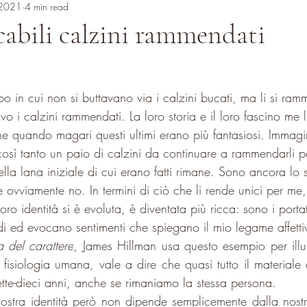
 2021
4 min read
abili calzini rammendati
po in cui non si buttavano via i calzini bucati, ma li si ra
 i calzini rammendati. La loro storia e il loro fascino me l
che quando magari questi ultimi erano più fantasiosi. Immag
sì tanto un paio di calzini da continuare a rammendarli pe
della lana iniziale di cui erano fatti rimane. Sono ancora lo 
 ovviamente no. In termini di ciò che li rende unici per me,
loro identità si è evoluta, è diventata più ricca: sono i porta
rdi ed evocano sentimenti che spiegano il mio legame affetti
a del carattere
, James Hillman usa questo esempio per illus
fisiologia umana, vale a dire che quasi tutto il materiale d
sette-dieci anni, anche se rimaniamo la stessa persona. 
nostra identità però non dipende semplicemente dalla nostr