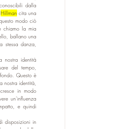
onoscibili dalla 
 
Hillman
 cita una 
 questo modo ciò 
he chiamo la mia 
llo, ballano una 
 stessa danza, 
nostra identità 
sare del tempo, 
ofondo. Questo è 
 nostra identità, 
cresce in modo 
re un'influenza 
mpatto, e quindi 
 disposizioni in 