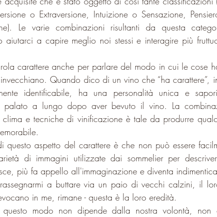
e acquisite che è stato oggetto di cosi tante classificazioni
versione o Extraversione, Intuizione o Sensazione, Pensier
ne)
. Le varie combinazioni risultanti da questa catego
 aiutarci a capire meglio noi stessi e interagire più fruttu
rola carattere anche per parlare del modo in cui le cose h
nvecchiano. Quando dico di un vino che “ha carattere”, in
nte identificabile, ha una personalità unica e sapori
o palato a lungo dopo aver bevuto il vino. La combinaz
r, clima e tecniche di vinificazione è tale da produrre qual
emorabile.
di questo aspetto del carattere è che non può essere facil
rietà di immagini utilizzate dai sommelier per descrivere
resce, più fa appello all'immaginazione e diventa indimentica
segnarmi a buttare via un paio di vecchi calzini, il loro
evocano in me, rimane - questa è la loro eredità.
 in questo modo non dipende dalla nostra volontà, non 