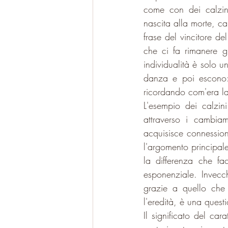
come con dei calzini.
nascita alla morte, c
frase del vincitore d
che ci fa rimanere gl
individualità è solo 
danza e poi escono:
ricordando com'era la 
L'esempio dei calzin
attraverso i cambiam
acquisisce connession
l'argomento principale
la differenza che f
esponenziale. Invecc
grazie a quello che h
l'eredità, è una questi
Il significato del ca