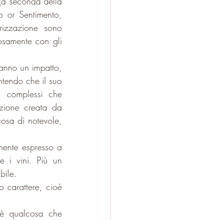
 (a seconda della 
o or Sentimento, 
rizzazione sono 
osamente con gli 
anno un impatto, 
tendo che il suo 
 complessi che 
ione creata da 
cosa di notevole, 
mente espresso a 
 i vini. Più un 
bile.
 carattere, cioè 
è qualcosa che 